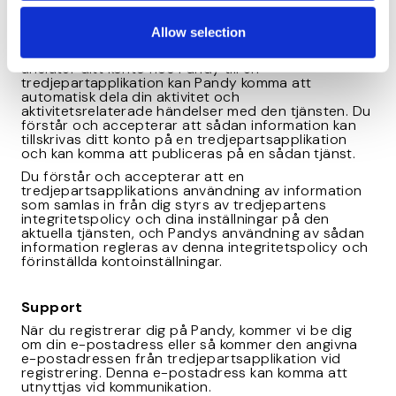
Tredjepartsapplikationer
Baserat på ditt samtycke kan ytterligare information
Allow selection
komma att delas med tredjepartsapplikationer och
med andra genom tredjepartapplikationer. Om du
ansluter ditt konto hos Pandy till en
tredjepartapplikation kan Pandy komma att
automatisk dela din aktivitet och
aktivitetsrelaterade händelser med den tjänsten. Du
förstår och accepterar att sådan information kan
tillskrivas ditt konto på en tredjepartsapplikation
och kan komma att publiceras på en sådan tjänst.
Du förstår och accepterar att en
tredjepartsapplikations användning av information
som samlas in från dig styrs av tredjepartens
integritetspolicy och dina inställningar på den
aktuella tjänsten, och Pandys användning av sådan
information regleras av denna integritetspolicy och
förinställda kontoinställningar.
Support
När du registrerar dig på Pandy, kommer vi be dig
om din e-postadress eller så kommer den angivna
e-postadressen från tredjepartsapplikation vid
registrering. Denna e-postadress kan komma att
utnyttjas vid kommunikation.