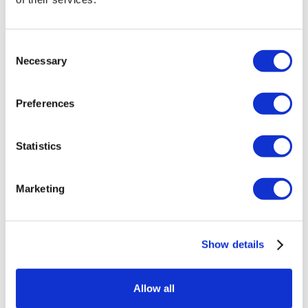
För att behandla din betalning eller förhindra eller
upptäcka bedrägerier.
Consent
Necessary
Selection
För att genomdriva denna integritetspolicy, samtliga
andra villkor som du har accepterat, bland annat för
att skydda dina rättigheter och egendom eller
säkerställa säkerhet för Pandy, dess användare eller
Preferences
någon annan person, eller upphovsrättsskyddat
innehåll i tjänsten.
Statistics
För att förse dig med funktioner, information eller
annat innehåll som påverkas av vad du befinner dig
och din plats i förhållande till Pandys medarbetare.
Marketing
5. Delande av information
Show details
Detta avsnitt beskriver hur den information som
samlas in eller genereras genom din användning av
Pandys tjänster kan delas av dig eller oss.
Allow all