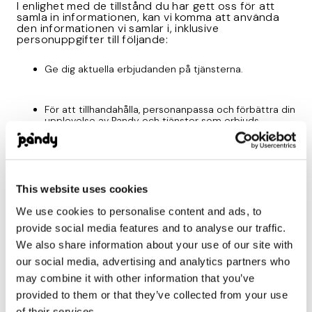
I enlighet med de tillstånd du har gett oss för att
samla in informationen, kan vi komma att använda
den informationen vi samlar i, inklusive
personuppgifter till följande:
Ge dig aktuella erbjudanden på tjänsterna.
För att tillhandahålla, personanpassa och förbättra din
upplevelse av Pandy och tjänster som erbjuds
(inklusive för produkter och tjänster från tredje part).
För att säkerställa Pandys tekniska funktionalitet,
utveckla nya produkter och tjänster samt analysera
This website uses cookies
användningen av tjänsten, inklusive din interaktion
med applikationer, produkter och tjänster som gjorts
We use cookies to personalise content and ads, to
tillgängliga.
provide social media features and to analyse our traffic.
We also share information about your use of our site with
För att kunna kommunicera med dig för ändamål
our social media, advertising and analytics partners who
relaterade till tjänsten, inklusive via e-post,
may combine it with other information that you’ve
notifikationer, SMS eller andra meddelanden, som du
genom villkoren går med på att ta emot.
provided to them or that they’ve collected from your use
of their services.