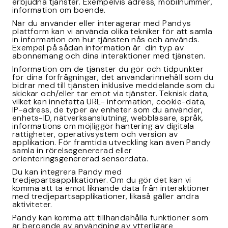
erbjudna tjänster. Exempelvis adress, mobilnummer,
information om boende.
När du använder eller interagerar med Pandys
plattform kan vi använda olika tekniker för att samla
in information om hur tjänsten nås och används.
Exempel på sådan information är din typ av
abonnemang och dina interaktioner med tjänsten.
Information om de tjänster du gör och tidpunkter
för dina förfrågningar, det användarinnehåll som du
bidrar med till tjänsten inklusive meddelande som du
skickar och/eller tar emot via tjänster. Teknisk data,
vilket kan innefatta URL- information, cookie-data,
IP-adress, de typer av enheter som du använder,
enhets-ID, nätverksanslutning, webbläsare, språk,
informations om möjliggör hantering av digitala
rättigheter, operativsystem och version av
applikation. För framtida utveckling kan även Pandy
samla in rörelsegenererad eller
orienteringsgenererad sensordata.
Du kan integrera Pandy med
tredjepartsapplikationer. Om du gör det kan vi
komma att ta emot liknande data från interaktioner
med tredjepartsapplikationer, likaså gäller andra
aktiviteter.
Pandy kan komma att tillhandahålla funktioner som
är beroende av användning av ytterligare