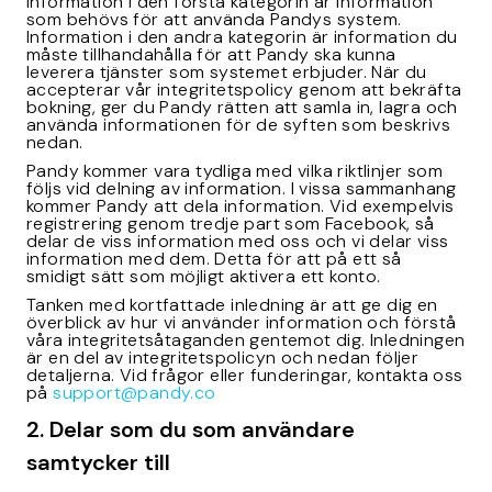
Information i den första kategorin är information
som behövs för att använda Pandys system.
Information i den andra kategorin är information du
måste tillhandahålla för att Pandy ska kunna
leverera tjänster som systemet erbjuder. När du
accepterar vår integritetspolicy genom att bekräfta
bokning, ger du Pandy rätten att samla in, lagra och
använda informationen för de syften som beskrivs
nedan.
Pandy kommer vara tydliga med vilka riktlinjer som
följs vid delning av information. I vissa sammanhang
kommer Pandy att dela information. Vid exempelvis
registrering genom tredje part som Facebook, så
delar de viss information med oss och vi delar viss
information med dem. Detta för att på ett så
smidigt sätt som möjligt aktivera ett konto.
Tanken med kortfattade inledning är att ge dig en
överblick av hur vi använder information och förstå
våra integritetsåtaganden gentemot dig. Inledningen
är en del av integritetspolicyn och nedan följer
detaljerna. Vid frågor eller funderingar, kontakta oss
på
support@pandy.co
2. Delar som du som användare
samtycker till