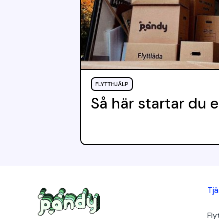
FLYTTHJÄLP
Så här startar du e
Tj
Fly