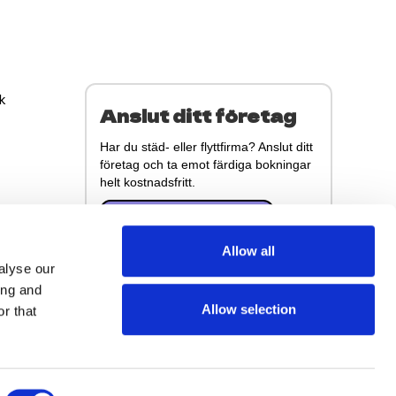
k
Anslut ditt företag
Har du städ- eller flyttfirma? Anslut ditt
företag och ta emot färdiga bokningar
helt kostnadsfritt.
Anslut kostnadsfritt
Allow all
alyse our
ing and
Allow selection
r that
Villkor
Integritetspolicy