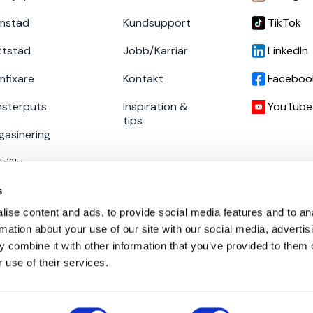
mstäd
Kundsupport
TikTok
ttstäd
Jobb/Karriär
LinkedIn
mfixare
Kontakt
Faceboo
nsterputs
Inspiration &
YouTube
tips
asinering
hjälp
etagstjänster
s
ise content and ads, to provide social media features and to an
rmation about your use of our site with our social media, advertis
 combine it with other information that you’ve provided to them o
 use of their services.