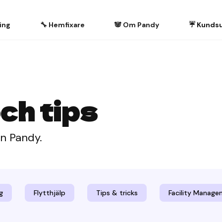
ing
🔧 Hemfixare
🐼 Om Pandy
☔️ Kunds
ch tips
ån Pandy.
g
Flytthjälp
Tips & tricks
Facility Manag