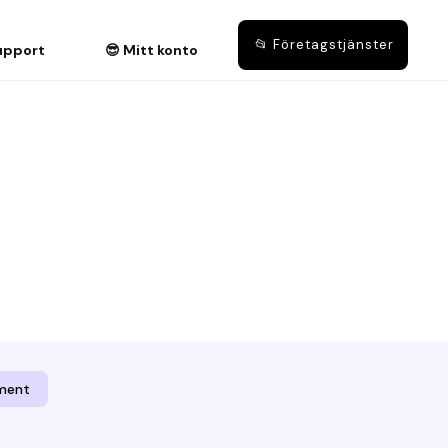
📂 Företagstjänster
upport
😎 Mitt konto
ement