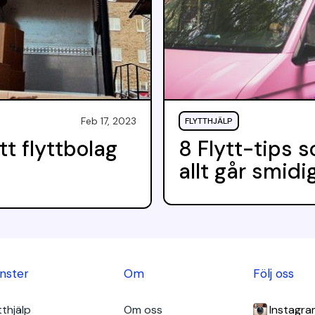
Feb 17, 2023
FLYTTHJÄLP
tt flyttbolag
8 Flytt-tips 
allt går smidi
änster
Om
Följ oss
tthjälp
Om oss
Instagra