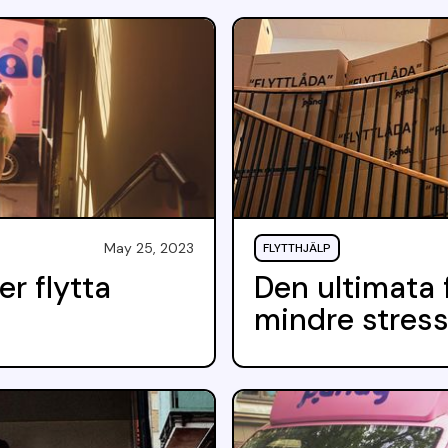
May 25, 2023
FLYTTHJÄLP
er flytta
Den ultimata 
mindre stres