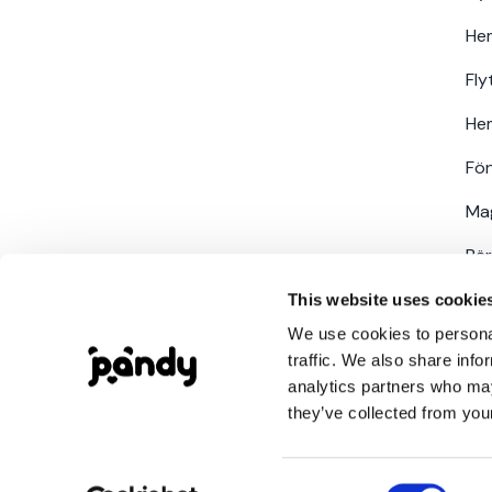
He
Fly
He
Fö
Mag
Bär
För
This website uses cookie
We use cookies to personal
traffic. We also share info
analytics partners who may
they’ve collected from your
Pandy Sales AB org. nr. 559412-9842
Consent